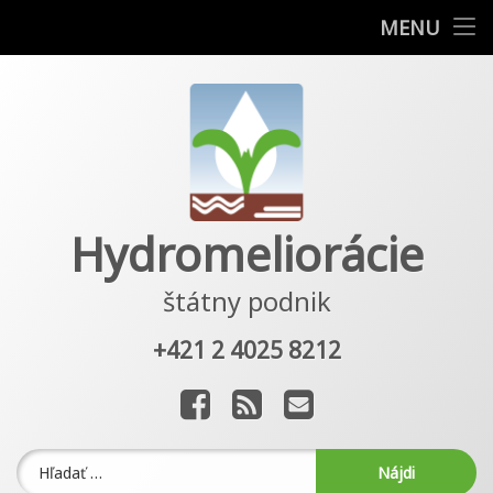
O podniku
MENU
Prejsť
Žiadosti
na
obsah
Dokumenty
Projekty
Hydromeliorácie
Kontakty
štátny podnik
+421 2 4025 8212
Tel:
Facebook
RSS
E-mail
Hľadať: