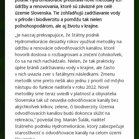
údržby a renovovania, ktoré sú záväzné pre celé
územie Slovenska. Tie zohľadňujú zadržiavanie vody
v prírode i biodiverzitu a pomôžu tak nielen
poľnohospodárom, ale aj životu v krajine.
„Je naozaj prekvapujúce, že štátny podnik
Hydromeliorácie desiatky rokov využíval metodiky na
údržbu a renovácie odvodňovacích kanálov, ktoré
hovorili doslova o rozbagrovaní a zničení čohokoľvek,
čo sa na nich nachádzalo. Nielen, že tak prakticky
úplne bránili zadržiavaniu vody v krajine, ale často
v nich uviazla zver s fatálnymi následkami. Zmenu
metodík sme preto riešili ako jednu z priorít od môjho
nástupu do funkcie riaditeľa v roku 2022. Nové
metodiky sme teraz uviedli v platnosť a obyvatelia
Slovenska tak už neuvidia odvodňovacie kanály bez
akýchkoľvek kríkov, zelene, či biodiverzity. Územia
odvodňovacích kanálov budú dokonca slúžiť na
rekreáciu,“ povedal Ing. Marián Šulák, riaditeľ
štátneho podniku Hydromeliorácie, ktorý zabezpečuje
starostlivosť o odvodňovacie kanály na celom území