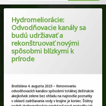
Objednávky 2018
Odkazy
GDPR
Objednávky 2019
Zverejnenia
Oznámenie o zistenej zraniteľnosti
Hydromeliorácie:
Objednávky 2020
Odvodňovacie kanály sa
budú udržiavať a
Objednávky 2021
rekonštruovať novými
Objednávky 2022
spôsobmi blízkymi k
prírode
Objednávky 2023
Kategórie:
Pridané
Aktualizované
od
Nezaradené
peter.hasik
12. septembra 2023
20. júna 2024
Objednávky 2024
Objednávky 2025
Bratislava 4. augusta 2023 – Renovovaniu
odvodňovacích kanálov spôsobmi totálnej deštrukcie
Objednávky 2026
akejkoľvek zelene bez ohľadu na najnovšie poznatky
v oblasti zadržiavania vody v krajine je koniec. Štátny
podnik Hydromeliorácie predstavil nové metodiky ich