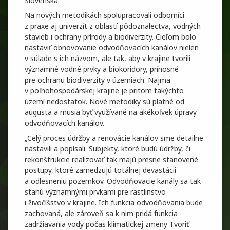
Slovenska.
Na nových metodikách spolupracovali odborníci
z praxe aj univerzít z oblastí pôdoznalectva, vodných
stavieb i ochrany prírody a biodiverzity. Cieľom bolo
nastaviť obnovovanie odvodňovacích kanálov nielen
v súlade s ich názvom, ale tak, aby v krajine tvorili
významné vodné prvky a biokoridory, prínosné
pre ochranu biodiverzity v územiach. Najmä
v poľnohospodárskej krajine je pritom takýchto
území nedostatok. Nové metodiky sú platné od
augusta a musia byť využívané na akékoľvek úpravy
odvodňovacích kanálov.
„Celý proces údržby a renovácie kanálov sme detailne
nastavili a popísali. Subjekty, ktoré budú údržby, či
rekonštrukcie realizovať tak majú presne stanovené
postupy, ktoré zamedzujú totálnej devastácii
a odlesneniu pozemkov. Odvodňovacie kanály sa tak
stanú významnými prvkami pre rastlinstvo
i živočíšstvo v krajine. Ich funkcia odvodňovania bude
zachovaná, ale zároveň sa k nim pridá funkcia
zadržiavania vody počas klimatickej zmeny Tvoriť